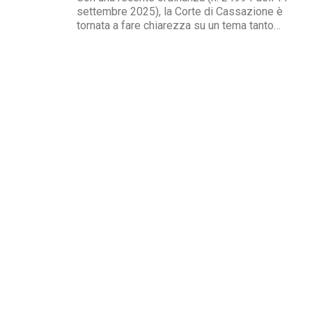
settembre 2025), la Corte di Cassazione è
tornata a fare chiarezza su un tema tanto
delicato quanto attuale: la legittimità del
licenziamento nei confronti di un dipendente
che, a causa di una sopraggiunta disabilità,
non è più...