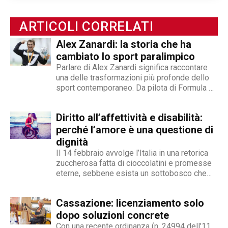
potuto allargare le proprie competenze,
ottenendo capacità eclettiche che gli
ARTICOLI CORRELATI
permettono di spaziare tra giornalismo,
videogiornalismo e speakeraggio radiofonico. La
Alex Zanardi: la storia che ha
sua impronta stilistica è da sempre al servizio
cambiato lo sport paralimpico
dei temi sociali: si fa portavoce delle fasce più
Parlare di Alex Zanardi significa raccontare
deboli della società, spinto dall'irrefrenabile
una delle trasformazioni più profonde dello
sport contemporaneo. Da pilota di Formula 1
curiosità. L’immancabile sete di verità lo
a protagonista assoluto dell’handbike, la sua
contraddistingue per la dedizione al fact
storia è diventata un riferimento anche nel
checking in campo giornalistico e come capo
Diritto all’affettività e disabilità:
racconto di Abilitychannel. Dalla Formula 1
redattore del nostro magazine online.
all’handbike: cosa è successo Il 15
perché l’amore è una questione di
settembre 2001,...
dignità
Il 14 febbraio avvolge l’Italia in una retorica
zuccherosa fatta di cioccolatini e promesse
eterne, sebbene esista un sottobosco che
condanna milioni di individui all’interno di uno
stigma sociale secondo cui l’amore non è né
Cassazione: licenziamento solo
un’opzione commerciale né un dato di di fatto,
ma...
dopo soluzioni concrete
Con una recente ordinanza (n. 24994 dell’11