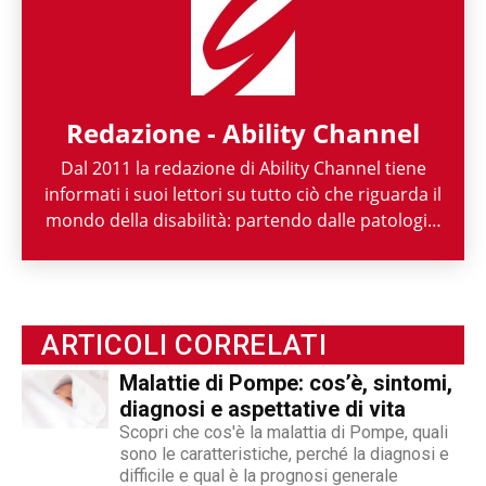
Redazione - Ability Channel
Dal 2011 la redazione di Ability Channel tiene
informati i suoi lettori su tutto ciò che riguarda il
mondo della disabilità: partendo dalle patologie,
passando per le attività di enti ed associazioni,
fino ad arrivare a raccontarne la spettacolarità
sportiva paralimpica. Ability Channel è
l'approccio positivo alla disabilità, una risorsa
ARTICOLI CORRELATI
fondamentale della nostra società.
Malattie di Pompe: cos’è, sintomi,
diagnosi e aspettative di vita
Scopri che cos'è la malattia di Pompe, quali
sono le caratteristiche, perché la diagnosi e
difficile e qual è la prognosi generale