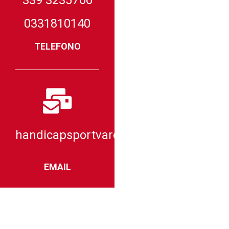
339 3235766
0331810140
TELEFONO
handicapsportvarese@libero.it
EMAIL