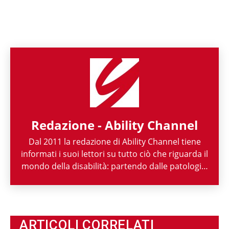
Redazione - Ability Channel
Dal 2011 la redazione di Ability Channel tiene
informati i suoi lettori su tutto ciò che riguarda il
mondo della disabilità: partendo dalle patologie,
passando per le attività di enti ed associazioni,
fino ad arrivare a raccontarne la spettacolarità
sportiva paralimpica. Ability Channel è
l'approccio positivo alla disabilità, una risorsa
ARTICOLI CORRELATI
fondamentale della nostra società.