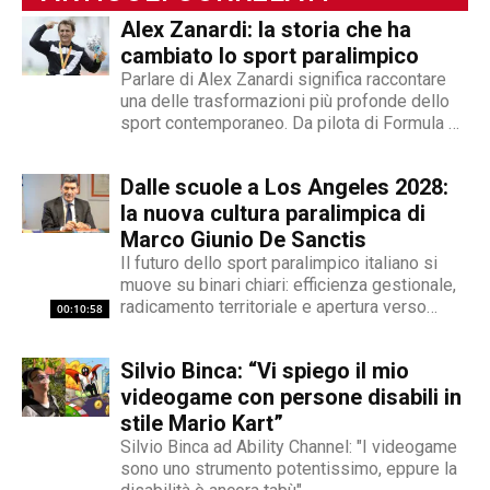
Alex Zanardi: la storia che ha
cambiato lo sport paralimpico
Parlare di Alex Zanardi significa raccontare
una delle trasformazioni più profonde dello
sport contemporaneo. Da pilota di Formula 1
a protagonista assoluto dell’handbike, la sua
storia è diventata un riferimento anche nel
Dalle scuole a Los Angeles 2028:
racconto di Abilitychannel. Dalla Formula 1
all’handbike: cosa è successo Il 15
la nuova cultura paralimpica di
settembre 2001,...
Marco Giunio De Sanctis
Il futuro dello sport paralimpico italiano si
muove su binari chiari: efficienza gestionale,
radicamento territoriale e apertura verso
00:10:58
l'innovazione. Marco Giunio De Sanctis, alla
guida del Comitato Italiano Paralimpico (CIP),
Silvio Binca: “Vi spiego il mio
ha delineato una strategia che punta a
trasformare il movimento da ente di
videogame con persone disabili in
gestione...
stile Mario Kart”
Silvio Binca ad Ability Channel: "I videogame
sono uno strumento potentissimo, eppure la