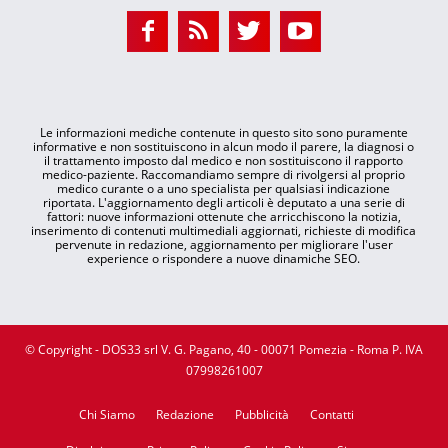
Le informazioni mediche contenute in questo sito sono puramente
informative e non sostituiscono in alcun modo il parere, la diagnosi o
il trattamento imposto dal medico e non sostituiscono il rapporto
medico-paziente. Raccomandiamo sempre di rivolgersi al proprio
medico curante o a uno specialista per qualsiasi indicazione
riportata. L'aggiornamento degli articoli è deputato a una serie di
fattori: nuove informazioni ottenute che arricchiscono la notizia,
inserimento di contenuti multimediali aggiornati, richieste di modifica
pervenute in redazione, aggiornamento per migliorare l'user
experience o rispondere a nuove dinamiche SEO.
© Copyright - DOS33 srl V. G. Pagano, 40 - 00071 Pomezia - Roma P. IVA
07998261007
Chi Siamo
Redazione
Pubblicità
Contatti