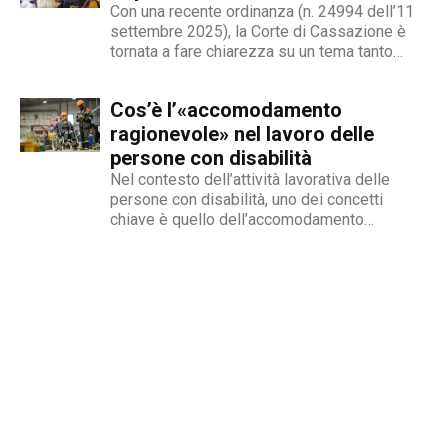
Con una recente ordinanza (n. 24994 dell’11
settembre 2025), la Corte di Cassazione è
tornata a fare chiarezza su un tema tanto
delicato quanto attuale: la legittimità del
licenziamento nei confronti di un dipendente
Cos’è l’«accomodamento
che, a causa di una sopraggiunta disabilità,
non è più...
ragionevole» nel lavoro delle
persone con disabilità
Nel contesto dell’attività lavorativa delle
persone con disabilità, uno dei concetti
chiave è quello dell’accomodamento
ragionevole. Per AbilityChannel e per
chiunque si occupi di lavoro, diritti umani e
accessibilità, è importante capire che cosa si
intende, quando deve essere applicato e
quali sono le...