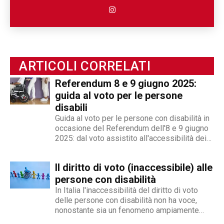
persona e poi la sua disabilità. Grazie alla sua
esperienza nel mondo associazionistico italiano
e internazionale, Angelo Andrea Vegliante ha
potuto allargare le proprie competenze,
ottenendo capacità eclettiche che gli
permettono di spaziare tra giornalismo,
ARTICOLI CORRELATI
videogiornalismo e speakeraggio radiofonico. La
Referendum 8 e 9 giugno 2025:
sua impronta stilistica è da sempre al servizio
guida al voto per le persone
dei temi sociali: si fa portavoce delle fasce più
disabili
deboli della società, spinto dall'irrefrenabile
Guida al voto per le persone con disabilità in
curiosità. L’immancabile sete di verità lo
occasione del Referendum dell'8 e 9 giugno
contraddistingue per la dedizione al fact
2025: dal voto assistito all'accessibilità dei
checking in campo giornalistico e come capo
seggi
redattore del nostro magazine online.
Il diritto di voto (inaccessibile) alle
persone con disabilità
In Italia l'inaccessibilità del diritto di voto
delle persone con disabilità non ha voce,
nonostante sia un fenomeno ampiamente
conosciuto