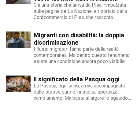
dei temi sociali: si fa portavoce delle fasce più
C’è una storia che arriva da Pisa, rimbalzata
deboli della società, spinto dall'irrefrenabile
sulle pagine de La Nazione, e riportata dalla
curiosità. L’immancabile sete di verità lo
Confcommercio di Pisa, che racconta
contraddistingue per la dedizione al fact
perfettamente dove nasce e dove si arena la
checking in campo giornalistico e come capo
gestione dell'inserimento lavorativo delle
Migranti con disabilità: la doppia
persone con disabilità in Italia. Una madre e
redattore del nostro magazine online.
un padre hanno deciso...
discriminazione
I flussi migratori fanno parte della realtà
contemporanea. Ma dentro questo fenomeno
esiste una condizione ancora poco visibile:
quella delle persone migranti con disabilità,
esposte a una doppia fragilità che spesso si
Il significato della Pasqua oggi
traduce in discriminazione intersezionale.
Perché il fenomeno esiste Le cause sono
La Pasqua, ogni anno, arriva accompagnata
diverse e spesso...
dalle stesse parole: rinascita, speranza,
cambiamento. Ma basta allargare lo sguardo
oltre le nostre abitudini per capire quanto
queste parole rischino di perdere significato.
Mentre si celebrano riti e tradizioni, nel
mondo si continua a scappare dalle guerre,...