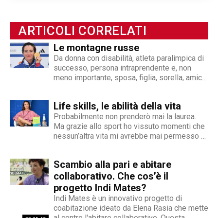
del consiglio internazionale degli atleti dell’IPC,
ha girato il mondo, imparato lingue ma
soprattutto è messaggera di positività ed
ARTICOLI CORRELATI
inclusione. Per lei non si deve parlare di
Le montagne russe
disabilità ma di abilità, di quello che le persone
Da donna con disabilità, atleta paralimpica di
possono, devono fare, avendo ben presente gli
successo, persona intraprendente e, non
obiettivi da raggiungere.
meno importante, sposa, figlia, sorella, amica,
be’ forse voi vi immaginerete che la mia vita
sia sempre di corsa, che magari non abbia
Life skills, le abilità della vita
nemmeno un attimo per me, per fermarmi e
dare...
Probabilmente non prenderò mai la laurea.
Ma grazie allo sport ho vissuto momenti che
nessun’altra vita mi avrebbe mai permesso di
conoscere
Scambio alla pari e abitare
collaborativo. Che cos’è il
progetto Indi Mates?
Indi Mates è un innovativo progetto di
coabitazione ideato da Elena Rasia che mette
al centro l'abitare collaborativo. Questa