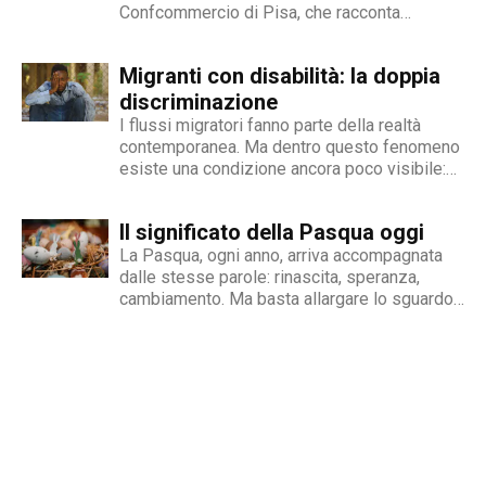
Confcommercio di Pisa, che racconta
perfettamente dove nasce e dove si arena la
gestione dell'inserimento lavorativo delle
Migranti con disabilità: la doppia
persone con disabilità in Italia. Una madre e
un padre hanno deciso...
discriminazione
I flussi migratori fanno parte della realtà
contemporanea. Ma dentro questo fenomeno
esiste una condizione ancora poco visibile:
quella delle persone migranti con disabilità,
esposte a una doppia fragilità che spesso si
Il significato della Pasqua oggi
traduce in discriminazione intersezionale.
Perché il fenomeno esiste Le cause sono
La Pasqua, ogni anno, arriva accompagnata
diverse e spesso...
dalle stesse parole: rinascita, speranza,
cambiamento. Ma basta allargare lo sguardo
oltre le nostre abitudini per capire quanto
queste parole rischino di perdere significato.
Mentre si celebrano riti e tradizioni, nel
mondo si continua a scappare dalle guerre,...