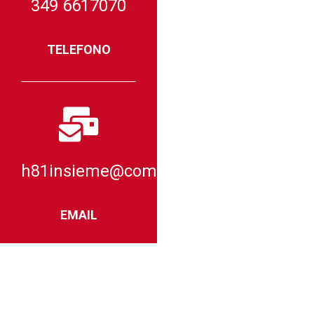
349 6617070
TELEFONO
h81insieme@comitatoparalimpico.it
EMAIL