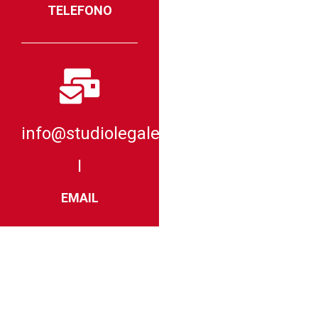
TELEFONO
info@studiolegaleantonelli.eu
I
EMAIL