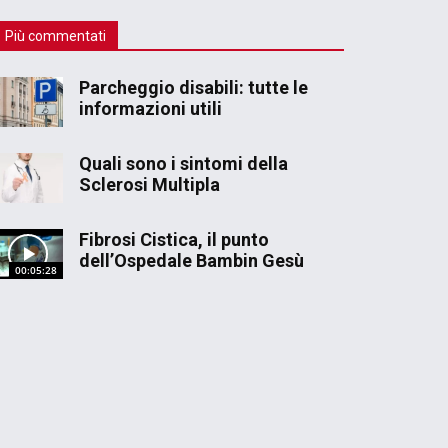
Più commentati
Parcheggio disabili: tutte le
informazioni utili
Quali sono i sintomi della
Sclerosi Multipla
Fibrosi Cistica, il punto
dell’Ospedale Bambin Gesù
00:05:28