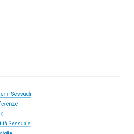
blemi Sessuali
fferenze
le
ntità Sessuale
miglie