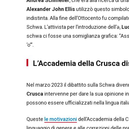
Andrea Schmeller
, che era alla ricerca di u
Alexander John Ellis
utilizzò questo simbolo 
indistinta. Alla fine dell’Ottocento fu compila
Schwa. L’attivista per l’introduzione dell’ə,
Lu
schwa ci fosse una somiglianza grafica: “Ass
‘o'”.
L’Accademia della Crusca d
Nel marzo 2023 il dibattito sulla Schwa div
Crusca
intervenne per dare la sua opinione i
possono essere ufficializzati nella lingua itali
Queste
le motivazioni
dell’Accademia della C
linguaggio di genere e alle correzioni delle p