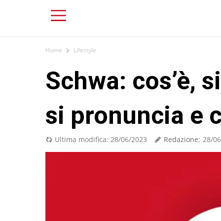
Home
Lifestyle
Schwa: cos’è, s
si pronuncia e 
Redazione:
Ultima modifica:
28/06/2023
28/06