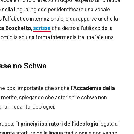
na vocale molto breve. Anni dopo l’esperto di fonetica
nella lingua inglese per identificare una vocale
to l’alfabetico internazionale, e qui apparve anche la
ca Boschetto
,
scrisse
che dietro all’utilizzo della
omiglia ad una forma intermedia tra una ‘a’ e una
isse no Schwa
enne così importante che anche
l’Accademia della
n merito, spiegando che asterishi e schwa non
ana in quanto ideologici.
rusca: “
I principi ispiratori dell’ideologia
legata al
resunte storture della lingua tradizionale non vanno