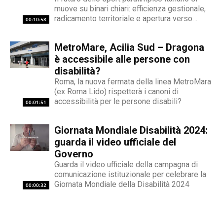
muove su binari chiari: efficienza gestionale,
radicamento territoriale e apertura verso
00:10:58
l'innovazione. Marco Giunio De Sanctis, alla
guida del Comitato Italiano Paralimpico (CIP),
MetroMare, Acilia Sud – Dragona
ha delineato una strategia che punta a
trasformare il movimento da ente di
è accessibile alle persone con
gestione...
disabilità?
Roma, la nuova fermata della linea MetroMara
(ex Roma Lido) rispetterà i canoni di
accessibilità per le persone disabili?
00:01:51
Giornata Mondiale Disabilità 2024:
guarda il video ufficiale del
Governo
Guarda il video ufficiale della campagna di
comunicazione istituzionale per celebrare la
Giornata Mondiale della Disabilità 2024
00:00:32