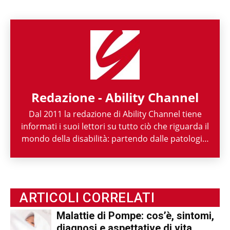
Redazione - Ability Channel
Dal 2011 la redazione di Ability Channel tiene
informati i suoi lettori su tutto ciò che riguarda il
mondo della disabilità: partendo dalle patologie,
passando per le attività di enti ed associazioni,
fino ad arrivare a raccontarne la spettacolarità
sportiva paralimpica. Ability Channel è
l'approccio positivo alla disabilità, una risorsa
ARTICOLI CORRELATI
fondamentale della nostra società.
Malattie di Pompe: cos’è, sintomi,
diagnosi e aspettative di vita