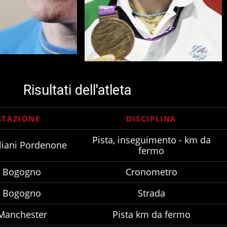
Risultati dell'atleta
STAZIONE
DISCIPLINA
Pista, inseguimento - km da
liani Pordenone
fermo
i Bogogno
Cronometro
i Bogogno
Strada
Manchester
Pista km da fermo