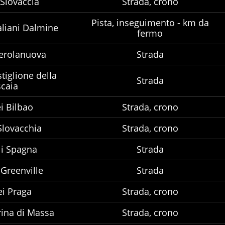
Slovaccia
Strada, crono
Pista, inseguimento - km da
aliani Dalmine
fermo
erolanuova
Strada
tiglione della
Strada
caia
i Bilbao
Strada, crono
Slovacchia
Strada, crono
i Spagna
Strada
Greenville
Strada
i Praga
Strada, crono
ina di Massa
Strada, crono