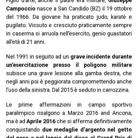
Figlio d’arte, anche il padre era militare,
Giuseppe
Campoccio
nasce a San Candido (BZ) il 19 ottobre
del 1966. Da giovane ha praticato judo, karatè e
pugilato. Vissuto e cresciuto praticamente sempre
in caserma si arruola nell’esercito, genio guastatori
all’età di 21 anni.
Nel 1991 in seguito ad un
grave incidente durante
un’esercitazione presso il poligono militare
subisce una grave lesione alla gamba destra, che
negli anni poi è peggiorata compromettendo anche
l’uso della sinistra. Dal 2015 è seduto in carrozzina.
Le prime affermazioni in campo sportivo
paralimpico risalgono a Marzo 2016 and Ancona,
ma è ad
Aprile 2016
che si afferma definitivamente
conquistando
due medaglie d’argento nel getto
del peso e nel lancio del disco al Grand Prix di