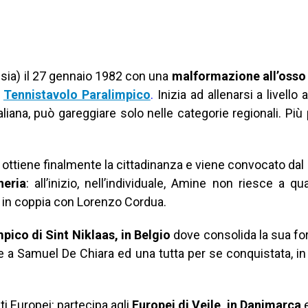
sia) il 27 gennaio 1982 con una
malformazione all’osso 
l
Tennistavolo Paralimpico
.
Inizia ad allenarsi a livello
liana, può gareggiare solo nelle categorie regionali. P
ottiene finalmente la cittadinanza e viene convocato dal 
heria
: all’inizio, nell’individuale, Amine non riesce a qu
 in coppia con Lorenzo Cordua.
ico di Sint Niklaas, in Belgio
dove consolida la sua for
e a Samuel De Chiara ed una tutta per se conquistata, in 
i Europei: partecipa agli
Europei di Vejle, in Danimarca
e