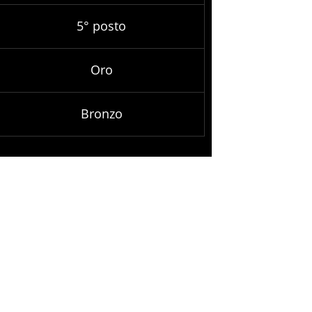
5° posto
Oro
Bronzo