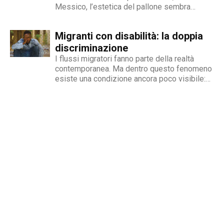
Messico, l’estetica del pallone sembra
concedersi un’unica, monumentale
declinazione: l’unico sport da guardare è
Migranti con disabilità: la doppia
quello che traina di più la macchina degli
investimenti. Eppure, a saper guardare oltre il
discriminazione
perimetro...
I flussi migratori fanno parte della realtà
contemporanea. Ma dentro questo fenomeno
esiste una condizione ancora poco visibile:
quella delle persone migranti con disabilità,
esposte a una doppia fragilità che spesso si
traduce in discriminazione intersezionale.
Perché il fenomeno esiste Le cause sono
diverse e spesso...